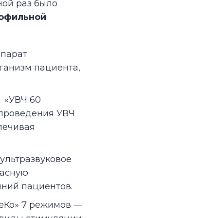
ной раз было
офильной
ппарат
ганизм пациента,
 «УВЧ 60
 проведения УВЧ
печивая
 ультразвуковое
пасную
яний пациентов.
еКо» 7 режимов —