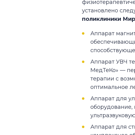
физиотерапевтиче
установлено сле
поликлиники Мир
Аппарат магни
обеспечивающи
способствующе
Аппарат УВЧ т
МедТеКо» — пе
терапии с воз
оптимальное л
Аппарат для ул
оборудование,
ультразвуковую
Аппарат для с