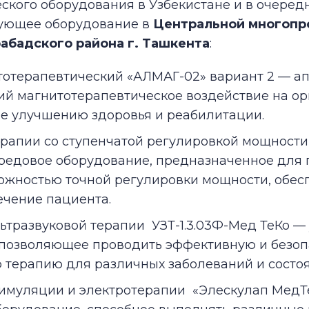
ского оборудования в Узбекистане и в очеред
дующее оборудование в
Центральной многопр
абадского района г. Ташкента
:
тотерапевтический «АЛМАГ-02» вариант 2 — а
й магнитотерапевтическое воздействие на ор
е улучшению здоровья и реабилитации.
ерапии со ступенчатой регулировкой мощности
редовое оборудование, предназначенное для
можностью точной регулировки мощности, обес
ечение пациента.
ьтразвуковой терапии УЗТ-1.3.03Ф-Мед ТеКо —
 позволяющее проводить эффективную и безо
 терапию для различных заболеваний и состо
тимуляции и электротерапии «Элескулап МедТ