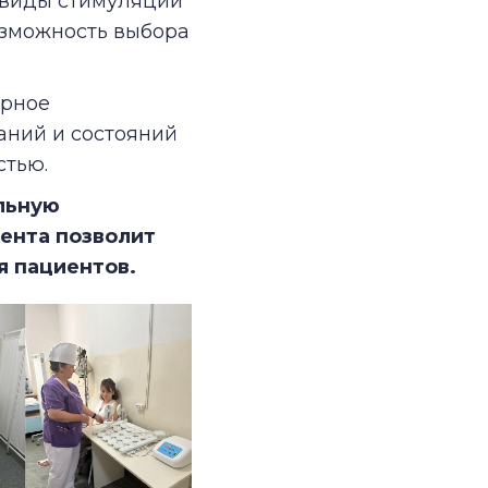
 виды стимуляции
озможность выбора
ерное
аний и состояний
стью.
льную
ента позволит
я пациентов.